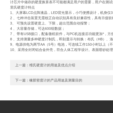
计芯片中储存的硬度换算表不可能都满足用户的需要，用户在测试
里氏硬度计特点
1、大屏幕LCD点阵液晶，LED背光显示，小巧便携设计，机身仅312
2 、七种冲击装置无需校正自动识别具有良好兼容性，具有示值软
3、 可预先设置硬度上、下限，超出范围自动报警；
4 、大容量存储，可达600组数据；
7 、带有USB接口，配备微机软件，与PC机连接后功能更加*，
8 、支持测量多种硬度计制氏，即刻显示与转换：布氏（HB）、洛氏C
9、电源供电为两节AA（5号）电池，可连续工作150小时以上
10、采用全封闭铝合金外壳，符合人体工程学设计。表面喷砂处
上一篇：
维氏硬度计的用途及优点介绍
下一篇：
橡胶密度计的产品用途及测量目的