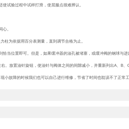
还使试验过程中试样打滑，使屈服点很难辨认。
同心。
力柱为依据用百分表测量，直到调节合格为止。
恰当位置即可。但是，如果缓冲器的油孔被堵塞，或缓冲阀的钢球与进
右。放置油针旋钮，使油针与阀体之间的间隙减小，并重新列出A、B、
现小故障的时候我们也可以自己进行维修，节省了时间也耽误不了正常