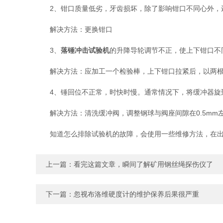
2、钳口质量低劣，牙齿损坏，除了影响钳口不同心外，
解决方法：更换钳口
3、
落锤冲击试验机
的升降导轮调节不正，使上下钳口不
解决方法：应加工一个检验棒，上下钳口拉紧后，以两根
4、锤回位不正常，时快时慢。通常情况下，将缓冲器旋到
解决方法：清洗缓冲阀，调整钢球与阀座间隙在0.5mm左
知道怎么排除试验机的故障，会使用一些维修方法，在出
上一篇：
看完这篇文章，瞬间了解矿用钢丝绳探伤仪了
下一篇：
忽视布洛维硬度计的维护保养后果很严重