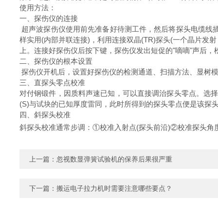
使用方法：
一、探伤仪的连接
超声波探伤仪使用前先准备好待测工件，然后将探头电缆线插
样实用(内部并联连接)，利用连接双晶(TR)探头(一个晶片
上。连接好探伤仪后按下键，探伤仪发出短促的"嘀嘀"声后，
二、探伤仪的根本设置
探伤仪开机后，设置好探伤仪的检测通道、扫描方法、显树模
三、直探头零点校准
对付钢锻件，因质料声速已知，可以直接调治探头零点。选择
(S)与试块的已知厚度雷同，此时所得到的探头零点便是该探
四、斜探头校准
斜探头校准通常步调：①校准入射点(探头前沿)②校准探头角度
上一篇：
忽视数显弹簧试验机的保养后果很严重
下一篇：
搬运电子拉力机时需要注意哪些要点？