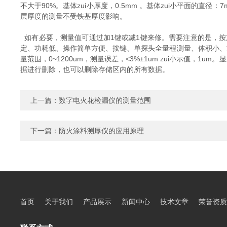
不大于90%。基体zui小厚度，0.5mm 。基体zui小平面的直径：
层厚度的测量不受铁基厚度影响。
如有必要，测量值可通过加1键或减1键来修。需要注意的是，按
定、功耗低、操作简单方便、按键、单探头全量程测量、体积小、
量范围，0~1200um，测量误差，<3%±1um zui小示值
据进行删除，也可以删除存储区内的所有数据。
上一篇：
数字电火花检漏仪的测量范围
下一篇：
防火涂料测厚仪的应用原理
首页
关于我们
产品展示
新闻中心
技术文章
荣誉资质