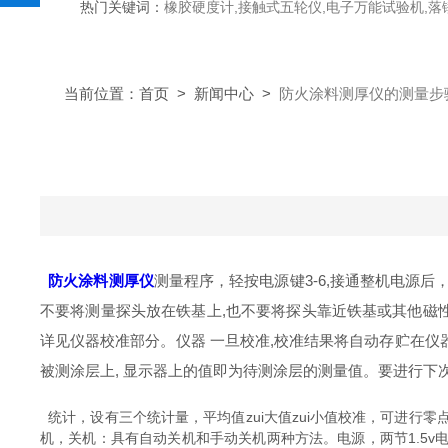
热门关键词：
橡胶硬度计,接触式五轮仪,电子万能试验机,落锤冲击试验机,数显弹
当前位置：
首页
>
新闻中心
>
防火涂料测厚仪的测量步
防火涂料测厚仪
测量程序，轻按电源键3-6,接通整机电源
不要将测量探头放在铁基上,也不要将探头靠近铁基或其他磁
详见仪器校准部分。仪器 一旦校准,校准结果将自动存贮在仪器
被测涂层上, 显示器上的值即为待测涂层的测量值。要进行下次测量
统计，设有三个统计量，平均值zui大值zui小值校准，可进
机，关机：具有自动关机和手动关机两种方法。电源，两节1.5v电池，功