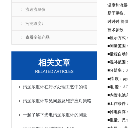
温度和流量
流速流量仪
易于更换。
时时钟
:
提
污泥浓度计
技术参数
查看全部产品
■显示方
■测量范围
■量程自动
相关文章
■温补范围
■分辨率：
0
RELATED ARTICLES
■精 度：μ
g
污泥浓度计在污水处理工艺中的核心监测作用
■电 源：
AC
■内置电池
污泥浓度计常见问题及维护应对策略
■工作条件
■掉电保存
一起了解下光电污泥浓度计的测量原理
■重量、尺