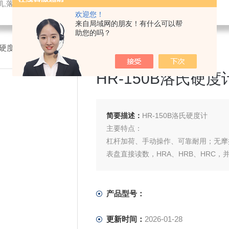
数显弹簧试验机 ,污泥浓度计,流速流量仪,多普勒流速仪,手持式超声波流量计,电火花检漏仪
欢迎您！
来自局域网的朋友！有什么可以帮
助您的吗？
硬度计
>HR-150B洛氏硬度计
HR-150B洛氏硬度
简要描述：
HR-150B洛氏硬度计
主要特点：
杠杆加荷、手动操作、可靠耐用；无摩
表盘直接读数，HRA、HRB、HRC
精密液压缓冲器，加载平稳而且速度可
精度符合GB/T230.2、ISO6508-2和
产品型号：
更新时间：
2026-01-28