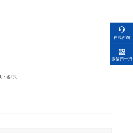
在线咨询
电话
微信扫一扫
头：各1只；