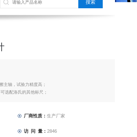
计
擦主轴，试验力精度高；
，并可选配洛氏的其他标尺；
调；
美国ASTM E18标准。
厂商性质：
生产厂家
访 问 量：
2846