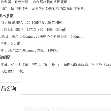
黑色金属、有色金属 、非金属材料的洛氏硬度；
范围广，适用于淬火、调质等热处理材料的洛氏硬度测量。
技术参数：
：20-88HRA ，20-100HRB，20-70HRC；
588.4、980.7、1471N（60、100、150kgf)；
许zui大高度：400mm；压头中心至机壁距离：160mm；
辨率：0.5HR；
：548*326*1025mm；重量：140KG。
箱标配：
作台、小平工作台、V型工作台：各1个；金刚石圆锥压头、1/16”钢球压
洛氏硬度块：5块。
产品咨询