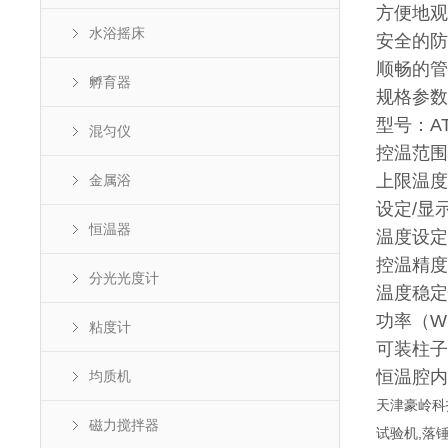
方便地观
水浴摇床
安全的防
顺畅的管
孵育器
规格参数
型号：AT
混匀仪
控温范围
上限温度
金属浴
设定/显示
恒温器
温度设定
控温精度
分光光度计
温度稳定性
功率（W
粘度计
可装柱子
恒温腔内尺
均质机
天津豪岭科
磁力搅拌器
试验机,落