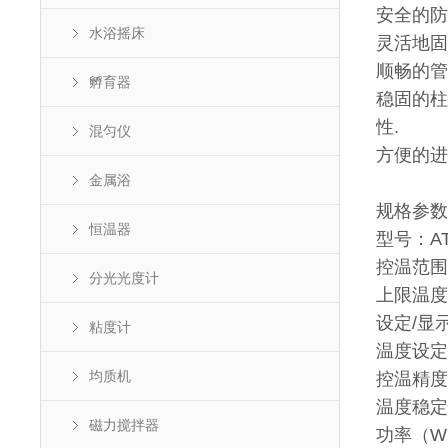
安全的防
水浴摇床
灵活地固
顺畅的管
孵育器
稳固的柱
性.
混匀仪
方便的进
金属浴
规格参
恒温器
型号：AT
控温范围
分光光度计
上限温度
设定/显
粘度计
温度设定
均质机
控温精度
温度稳定性
磁力搅拌器
功率（W