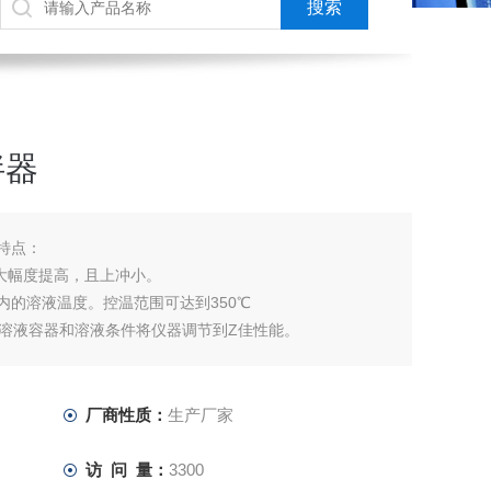
拌器
品特点：
度大幅度提高，且上冲小。
器内的溶液温度。控温范围可达到350℃
溶液容器和溶液条件将仪器调节到Z佳性能。
D数字显示设定温度，数秒钟后自动显示实际温度。
厂商性质：
生产厂家
访 问 量：
3300