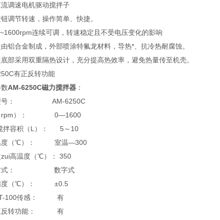
直流调速电机驱动搅拌子
旋钮调节转速，操作简单、快捷。
0~1600rpm连续可调，转速稳定且不受电压变化的影响
盘由铝合金制成，外部喷涂特氟龙材料，导热*、抗冷热耐腐蚀。
盘底部采用双重隔热设计，充分提高热效率，避免热量传至机壳。
6250C有正反转功能
参数
AM-6250C磁力搅拌器
：
型号： AM-6250C
（rpm）： 0—1600
大搅拌容积（L）： 5～10
温度（℃）： 室温—300
zui高温度（℃）： 350
温方式： 数字式
精度（℃）： ±0.5
T-100传感： 有
正反转功能： 有