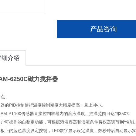
产品咨询
详细介绍
AM-6250C磁力搅拌器
特点：
理器的PID控制使得温度控制精度大幅度提高，且上冲小。
AM-PT100传感器直接控制容器内的溶液温度。控温范围可达到350℃
用户可操作的自整定功能，可根据溶液容器和溶液条件将仪器调节到*性能
面板上的蓝色温度设定按键，LED数字显示设定温度，数秒钟后自动显示