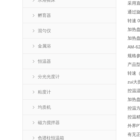
水浴摇床
采用
通过
孵育器
转速 
加热
混匀仪
加热
金属浴
AM-
规格
恒温器
产品
转速
分光光度计
zui
控温
粘度计
加热盘
均质机
控
控温
磁力搅拌器
外界P
有无
色谱柱恒温箱