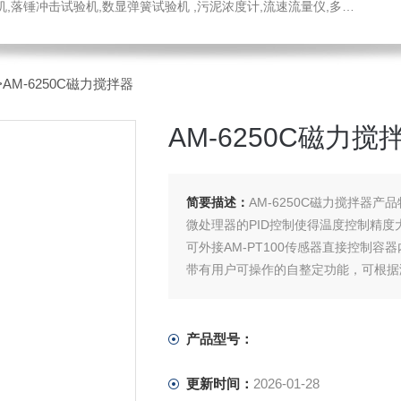
数显弹簧试验机 ,污泥浓度计,流速流量仪,多普勒流速仪,手持式超声波流量计,电火花检漏仪
>AM-6250C磁力搅拌器
AM-6250C磁力搅
简要描述：
AM-6250C磁力搅拌器产
微处理器的PID控制使得温度控制精
可外接AM-PT100传感器直接控制容
带有用户可操作的自整定功能，可根据
按下面板上的蓝色温度设定按键，LE
产品型号：
更新时间：
2026-01-28