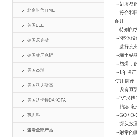
--刻度
北京时代TIME
--符合和
耐用
美国LEE
--特别的
--*整体
德国尼克斯
--选择
德国菲尼克斯
--稀土钴
--防爆，
美国杰瑞
--1年保证
使用简便
美国狄夫斯高
--设有直
--“V”
美国达卡特DAKOTA
--精凑,
英思科
--GO /
--探头
查看全部产品
--附带