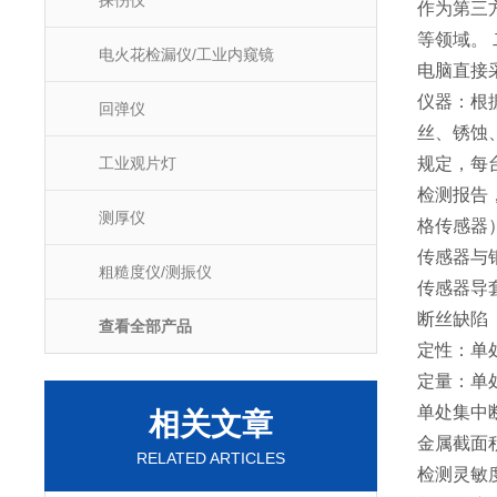
探伤仪
作为第三
等领域。
电火花检漏仪/工业内窥镜
电脑直接
仪器：根
回弹仪
丝、锈蚀
工业观片灯
规定，每台
检测报告
测厚仪
格传感
传感器与钢丝
粗糙度仪/测振仪
传感器导套
断丝缺陷
查看全部产品
定性：单处
定量：单
单处集中断
相关文章
金属截面
RELATED ARTICLES
检测灵敏度